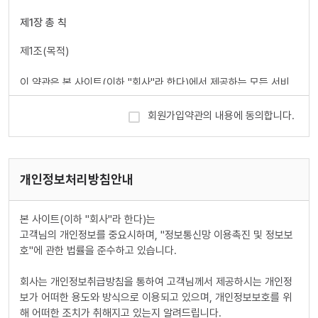
제1장 총 칙
제1조(목적)
이 약관은 본 사이트(이하 "회사"라 한다)에서 제공하는 모든 서비
스(이하 "서비스"라 한다)의 이용조건 및 절차에 관한 사항을 규정
함을 목적으로 합니다.
회원가입약관의 내용에 동의합니다.
제2조(정의)
이 약관에서 사용하는 용어의 정의는 다음 각 호와 같습니다.
개인정보처리방침안내
1. 이용자 : 본 약관에 따라 회사가 제공하는 서비스를 받는 자
2. 이용계약 : 서비스 이용과 관련하여 회사와 이용자간에 체결하는
본 사이트(이하 "회사"라 한다)는
계약
고객님의 개인정보를 중요시하며, "정보통신망 이용촉진 및 정보보
3. 가입 : 회사가 제공하는 신청서 양식에 해당 정보를 기입하고, 본
호"에 관한 법률을 준수하고 있습니다.
약관에 동의하여 서비스 이용계약을 완료시키는 행위
4. 회원 : 당 사이트에 회원가입에 필요한 개인정보를 제공하여 회원
회사는 개인정보취급방침을 통하여 고객님께서 제공하시는 개인정
등록을 한 자
보가 어떠한 용도와 방식으로 이용되고 있으며, 개인정보보호를 위
5. 이용자번호(ID) : 회원 식별과 회원의 서비스 이용을 위하여 이용
해 어떠한 조치가 취해지고 있는지 알려드립니다.
자가 선정하고 회사가 승인하는 영문자와 숫자의 조합(하나의 주민