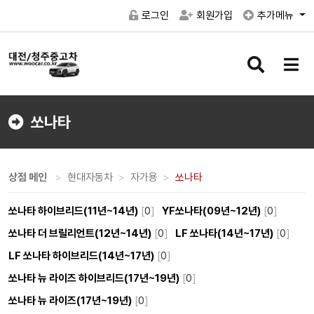
로그인
회원가입
추가메뉴
검
메
색
뉴
버
버
튼
튼
쏘나타
상점 메인
현대자동차
자가용
쏘나타
쏘나타 하이브리드(11년~14년)
[
0
]
YF쏘나타(09년~12년)
[
0
]
쏘나타 더 브릴리언트(12년~14년)
[
0
]
LF 쏘나타(14년~17년)
[
0
]
LF 쏘나타 하이브리드(14년~17년)
[
0
]
쏘나타 뉴 라이즈 하이브리드(17년~19년)
[
0
]
쏘나타 뉴 라이즈(17년~19년)
[
0
]