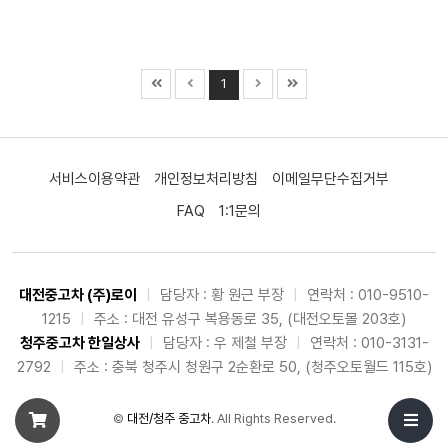
1
서비스이용약관
개인정보처리방침
이메일무단수집거부
FAQ
1:1문의
대전중고차 (주)로이
|
담당자 : 황 원근 부장
|
연락처 : 010-9510-
1215
|
주소 : 대전 유성구 복용동로 35, (대전오토몰 203호)
청주중고차 한일상사
|
담당자 : 우 제철 부장
|
연락처 : 010-3131-
2792
|
주소 : 충북 청주시 청원구 2순환로 50, (청주오토월드 115호)
©
대전/청주 중고차
. All Rights Reserved.