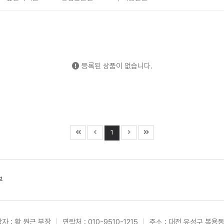
등록된 상품이 없습니다.
1
부
자 : 황 원근 부장
|
연락처 : 010-9510-1215
|
주소 : 대전 유성구 복용동