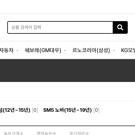
자동차
쉐보레(GM대우)
르노코리아(삼성)
KG모
넘(12년~15년)
[
0
]
SM5 노바(15년~19년)
[
0
]
높은가격순
평점높은순
후기많은순