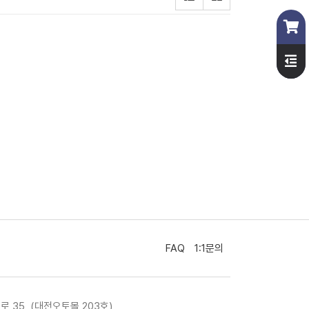
FAQ
1:1문의
로 35, (대전오토몰 203호)