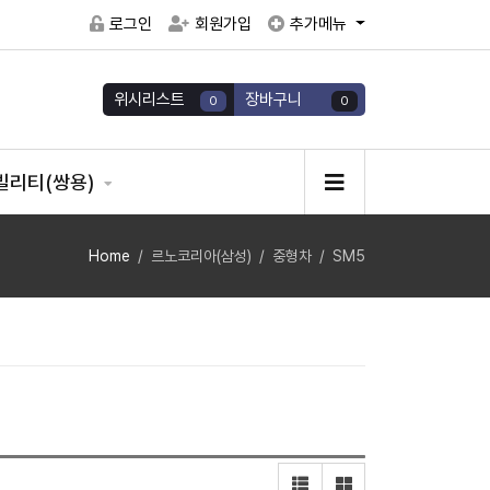
로그인
회원가입
추가메뉴
위시리스트
장바구니
0
0
빌리티(쌍용)
Home
르노코리아(삼성)
중형차
SM5