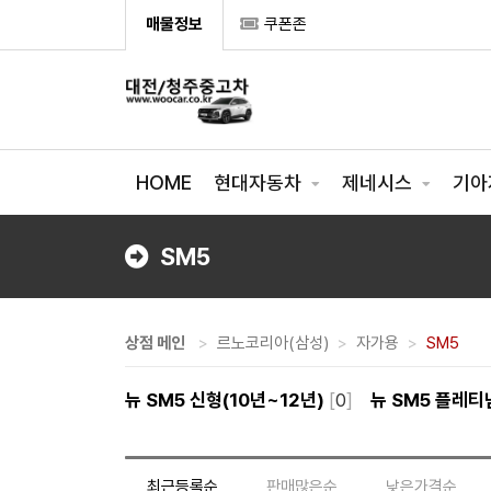
매물정보
쿠폰존
HOME
현대자동차
제네시스
기아
SM5
상점 메인
르노코리아(삼성)
자가용
SM5
뉴 SM5 신형(10년~12년)
[
0
]
뉴 SM5 플레티
최근등록순
판매많은순
낮은가격순