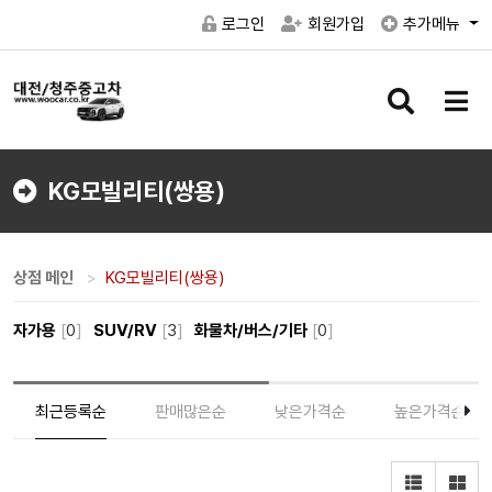
로그인
회원가입
추가메뉴
검
메
색
뉴
버
버
튼
튼
KG모빌리티(쌍용)
상점 메인
KG모빌리티(쌍용)
자가용
[
0
]
SUV/RV
[
3
]
화물차/버스/기타
[
0
]
최근등록순
판매많은순
낮은가격순
높은가격순