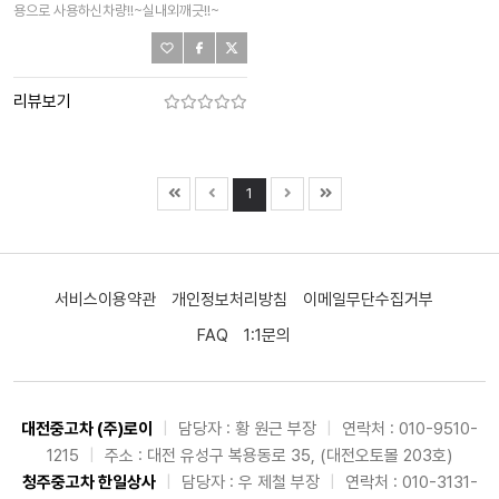
용으로 사용하신차량!!~실내외깨긋!!~
리뷰보기
1
서비스이용약관
개인정보처리방침
이메일무단수집거부
FAQ
1:1문의
대전중고차 (주)로이
|
담당자 : 황 원근 부장
|
연락처 : 010-9510-
1215
|
주소 : 대전 유성구 복용동로 35, (대전오토몰 203호)
청주중고차 한일상사
|
담당자 : 우 제철 부장
|
연락처 : 010-3131-