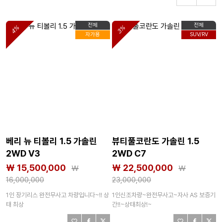
전체
전체
4%
3%
자가용
SUV/RV
베리 뉴 티볼리 1.5 가솔린
뷰티풀코란도 가솔린 1.5
2WD V3
2WD C7
₩ 15,500,000
₩ 22,500,000
₩
₩
16,000,000
23,000,000
1인 장기리스 완전무사고 차량입니다~!! 상
1인신조차량~완전무사고~자사 AS 보증기
태 최상
간!!~상태최상!~