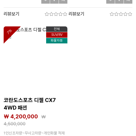
리뷰보기
리뷰보기
전체
7%
SUV/RV
화물차등
코란도스포츠 디젤 CX7
4WD 패션
₩ 4,200,000
₩
4,500,000
1인신조차량~무사고차량~개인화물 적재