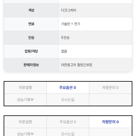
색상
다크그레이
연료
가솔린 + 전기
인승
5인승
압류/저당
없음
판매자정보
대전중고차 황원근부장
차량설명
주요옵션
0
차량문의
0
성능기록부
오시는길
차량설명
주요옵션
0
차량문의
0
성능기록부
오시는길