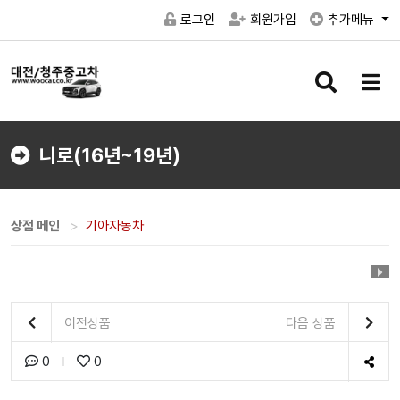
로그인
회원가입
추가메뉴
검
메
색
뉴
버
버
튼
튼
니로(16년~19년)
상점 메인
기아자동차
이전상품
다음 상품
0
0