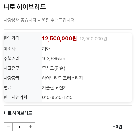
니로 하이브리드
차량상태 좋습니다 시운전 추천드립니다~
12,500,000원
판매가격
12,900,000원
제조사
기아
주행거리
103,985km
사고유무
무사고(단순)
차량등급
하이브리드 프레스티지
연료
가솔린 + 전기
판매자연락처
010-9510-1215
니로 하이브리드
+0원