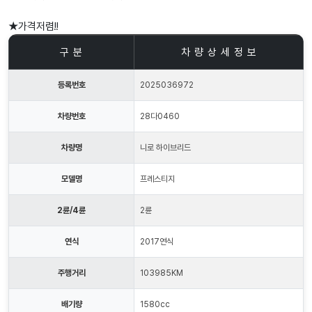
★가격저렴!!
구 분
차 량 상 세 정 보
등록번호
2025036972
차량번호
28다0460
차량명
니로 하이브리드
모델명
프레스티지
2륜/4륜
2륜
연식
2017연식
주행거리
103985KM
배기량
1580cc