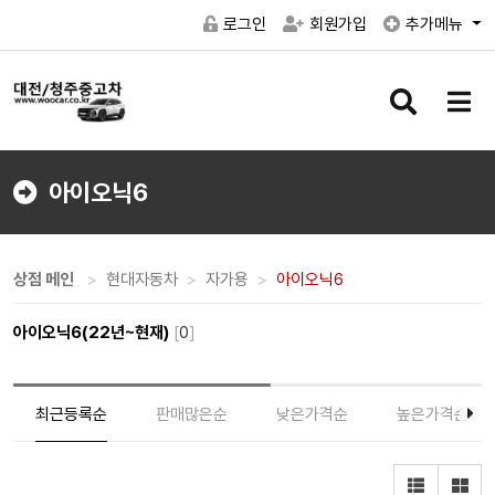
로그인
회원가입
추가메뉴
검
메
색
뉴
버
버
튼
튼
아이오닉6
상점 메인
현대자동차
자가용
아이오닉6
아이오닉6(22년~현재)
[
0
]
최근등록순
판매많은순
낮은가격순
높은가격순