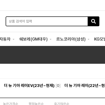
자동차
쉐보레(GM대우)
르노코리아(삼성)
KG모
]
더 뉴 기아 레이EV(23년~현재)
[
0
]
더 뉴 기아 레이(22년~현
높은가격순
평점높은순
후기많은순