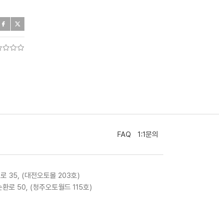
FAQ
1:1문의
로 35, (대전오토몰 203호)
환로 50, (청주오토월드 115호)