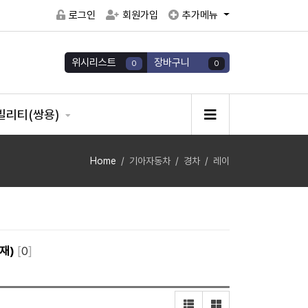
로그인
회원가입
추가메뉴
위시리스트
장바구니
0
0
빌리티(쌍용)
Home
기아자동차
경차
레이
재)
[
0
]