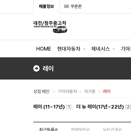
매물정보
쿠폰존
HOME
현대자동차
제네시스
기아
레이
상점 메인
기아자동차
자가용
레이
레이 (11~17년)
[
1
]
더 뉴 레이(17년~22년)
[
2
최근등록순
판매많은순
낮은가격순