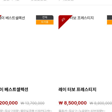
전체
4%
자가용
이 베스트셀렉션
레이 터보 프레스티지
,200,000
₩ 8,500,000
₩
13,700,000
₩
8,800,000
량~무사고차량~짧은실주행 신차컨디션!!~
풀옵션~무사고~누유없는 터보차량!!~