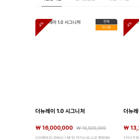
전체
4%
4%
자가용
더뉴레이 1.0 시그니처
더뉴레
₩ 16,000,000
₩ 13
₩
16,500,000
다이팩토리 차박시스템 및 전기시설 시공 캠핑용!!
1인신조차