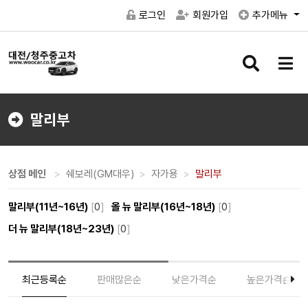
로그인
회원가입
추가메뉴
검
메
색
뉴
버
버
튼
튼
말리부
상점 메인
쉐보레(GM대우)
자가용
말리부
말리부(11년~16년)
[
0
]
올 뉴 말리부(16년~18년)
[
0
]
더 뉴 말리부(18년~23년)
[
0
]
최근등록순
판매많은순
낮은가격순
높은가격순