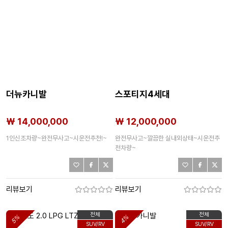
더뉴카니발
스포티지4세대
₩ 14,000,000
₩ 12,000,000
1인신조차량~완전무사고~시운전추천!~
완전무사고~깔끔한 실내외상태~시운전추
천차량~
리뷰보기
리뷰보기
전체
전체
5%
4%
SUV/RV
SUV/RV