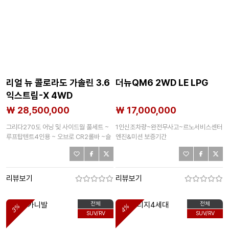
리얼 뉴 콜로라도 가솔린 3.6
더뉴QM6 2WD LE LPG
익스트림-X 4WD
₩ 28,500,000
₩ 17,000,000
그리다270도 어닝 및 사이드월 풀세트 ~
1인신조차량~완전무사고~르노서비스센터
루프탑텐트4인용 ~ 오브로 CR2롤바 ~슬
엔진&미션 보증기간
라이딩덮개
리뷰보기
리뷰보기
전체
전체
3%
4%
SUV/RV
SUV/RV