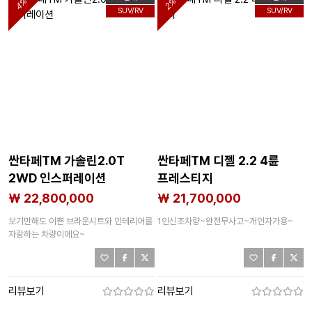
4%
2%
SUV/RV
SUV/RV
싼타페TM 가솔린2.0T
싼타페TM 디젤 2.2 4륜
2WD 인스퍼레이션
프레스티지
₩ 22,800,000
₩ 21,700,000
보기만해도 이쁜 브라운시트와 인테리어를
1인신조차량~완전무사고~개인자가용~
자랑하는 차량이에요~
리뷰보기
리뷰보기