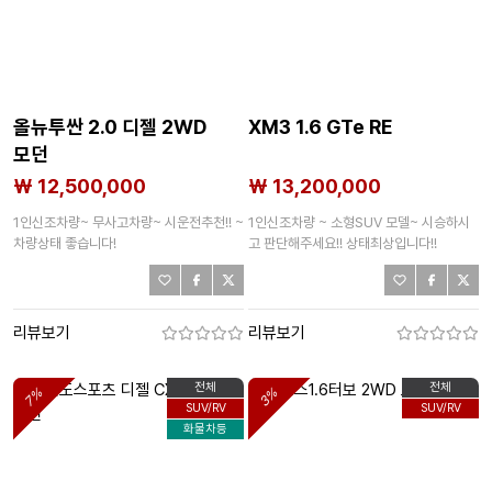
올뉴투싼 2.0 디젤 2WD
XM3 1.6 GTe RE
모던
₩ 12,500,000
₩ 13,200,000
1인신조차량~ 무사고차량~ 시운전추천!! ~
1인신조차량 ~ 소형SUV 모델~ 시승하시
차량상태 좋습니다!
고 판단해주세요!! 상태최상입니다!!
리뷰보기
리뷰보기
전체
전체
7%
3%
SUV/RV
SUV/RV
화물차등