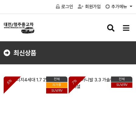
로그인
회원가입
추가메뉴
검
메
색
뉴
버
버
튼
튼
최신상품
전체
전체
5%
7%
자가용
SUV/RV
SUV/RV