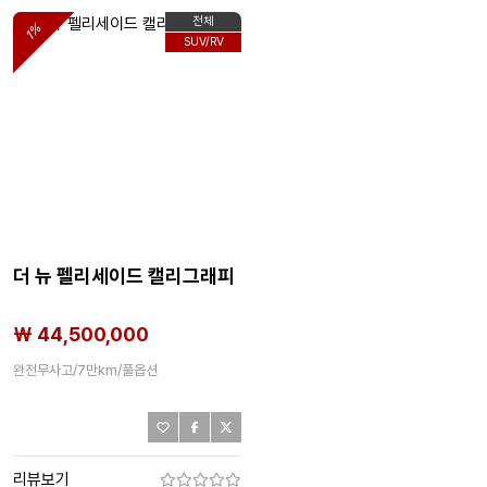
전체
1%
SUV/RV
더 뉴 펠리세이드 캘리그래피
₩ 44,500,000
완전무사고/7만km/풀옵션
리뷰보기