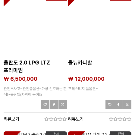
올란도 2.0 LPG LTZ
올뉴카니발
프리미엄
₩ 6,500,000
₩ 12,000,000
완전무사고~완전풀옵션~가장 선호하는 흰
프레스티지 풀옵션~
색!~올란텔(차박에 용이!!)
리뷰보기
리뷰보기
전체
전체