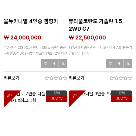
올뉴카니발 4인승 캠핑카
뷰티풀코란도 가솔린 1.5
2WD C7
₩ 24,000,000
₩ 22,500,000
TV~인산철300a~인버터3kw~한전충전
1인신조차량~완전무사고~자사 AS 보증기
~주행충전60a~팝업루프탑텐트~2열회전
간!!~상태최상!~
시트~3,4열평상시트및 2중테이블변환!!
리뷰보기
리뷰보기
전체
전체
9%
4%
SUV/RV
SUV/RV