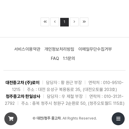
1
서비스이용약관
개인정보처리방침
이메일무단수집거부
FAQ
1:1문의
대전중고차 (주)로이
|
담당자 : 황 원근 부장
|
연락처 : 010-9510-
1215
|
주소 : 대전 유성구 복용동로 35, (대전오토몰 203호)
청주중고차 한일상사
|
담당자 : 우 제철 부장
|
연락처 : 010-3131-
2792
|
주소 : 충북 청주시 청원구 2순환로 50, (청주오토월드 115호)
©
대전/청주 중고차
. All Rights Reserved.