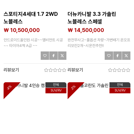
스포티지4세대 1.7 2WD
더뉴카니발 3.3 가솔린
노블레스
노블레스 스페셜
₩ 10,500,000
₩ 14,500,000
안드로이드올인원 시공~~엠비언트 시공
완전무사고~풀옵션 차량~가변배기 온오프
~~ 타이어4짝 A급 ~~
리모컨2개~시운전추천!!
리뷰보기
리뷰보기
전체
전체
4%
3%
SUV/RV
SUV/RV