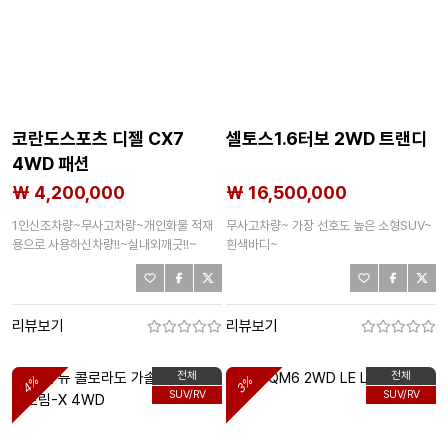
코란도스포츠 디젤 CX7
셀토스1.6터보 2WD 트랜디
4WD 패션
₩ 4,200,000
₩ 16,500,000
1인신조차량~무사고차량~개인화물 적재
무사고차량~ 가장 선호도 높은 소형SUV~
용으로 사용하신차량!!~실내외깨긋!!~
흰색바디~
리뷰보기
리뷰보기
전체
전체
4%
3%
SUV/RV
SUV/RV