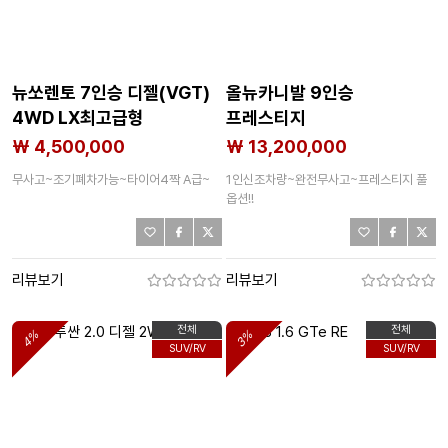
뉴쏘렌토 7인승 디젤(VGT)
올뉴카니발 9인승
4WD LX최고급형
프레스티지
₩ 4,500,000
₩ 13,200,000
무사고~조기폐차가능~타이어4짝 A급~
1인신조차량~완전무사고~프레스티지 풀
옵션!!
리뷰보기
리뷰보기
전체
전체
4%
3%
SUV/RV
SUV/RV